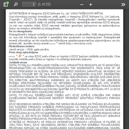
(1 of 25)
Toggle
Find
Zoom
Zoom
Too
Sidebar
Out
In
AUTORTIESĪBAS © Hangzhou EZVIZ Software Co., Ltd. VISAS TIESĪBAS PATURĒTAS.
Visa informācija, tostarp, formulējumi, attēli, grafiki, ir Hangzhou EZVIZ Software Co., Ltd. īpašums. 
(Turpmāk — „EZVIZ”). Šo lietotāja rokasgrāmatu (turpmāk —„Rokasgrāmata”) nedrīkst reproducēt, 
mainīt, tulkot vai izplatīt, daļēji vai pilnībā, nekādā veidā bez iepriekšējas rakstiskas EZVIZ atļaujas. 
Ja vien nav noteikts citādi, EZVIZ nesniedz nekādas garantijas, galvojumus vai apliecinājumus, 
tiešus vai netiešus, attiecībā uz rokasgrāmatu.
Par šo rokasgrāmatu
Rokasgrāmatā ir iekļauti norādījumi par produkta lietošanu un pārvaldību. Attēli, diagrammas, bildes 
un visa cita informācija turpmāk ir paredzēta tikai aprakstam un skaidrojumam. Rokasgrāmatā 
ietvertā informācija var tikt mainīta bez brīdinājuma aparātprogrammatūras atjauninājumu vai citu 
iemeslu dēļ. Jaunāko versiju skatiet 
 ™ vietnē (http://www.ezviz.com).
Pārskatīšanas ieraksts
Jaunā versija — 2024. gada janvāris
Preču zīmju apliecinājums
™, 
 ™ un citas EZVIZ preču zīmes un logotipi ir EZVIZ īpašums dažādās jurisdikcijās. Citas 
turpmāk minētās preču zīmes un logotipi ir to attiecīgo īpašnieku īpašums.
Juridiskā atruna
CIKTĀL TO PIEĻAUJ PIEMĒROJAMIE TIESĪBU AKTI, APRAKSTĪTAIS PRODUKTS AR TĀ APARATŪRU, 
PROGRAMMATŪRU  UN  APARĀTPROGRAMMATŪRU  TIEK  NODROŠINĀTS  „TĀDS,  KĀDS  IR”,  AR 
VISIEM TRŪKUMIEM UN KĻŪDĀM, UN EZVIZ NESNIEDZ NEKĀDAS GARANTIJAS, SKAIDRAS VAI 
NETIEŠAS, TOSTARP, BET NE TIKAI, PAR PĀRDOŠANU, APMIERINOŠU KVALITĀTI, PIEMĒROTĪBU 
KONKRĒTAM MĒRĶIM UN TREŠO PERSONU TIESĪBU NEIEVĒROŠANU. NEKĀDĀ GADĪJUMĀ EZVIZ, 
TĀS  DIREKTORI,  AMATPERSONAS,  DARBINIEKI  VAI  AĢENTI  NAV  ATBILDĪGI  PAR  JEBKĀDIEM 
ĪPAŠIEM,  IZRIETOŠIEM,  NEJAUŠIEM  VAI  NETIEŠIEM  ZAUDĒJUMIEM,  KĀ  ARĪ,  CITA  STARPĀ, 
ZAUDĒJUMUS PAR UZŅĒMĒJDARBĪBAS PEĻŅAS ZUDUMU, UZŅĒMĒJDARBĪBAS TRAUCĒJUMIEM 
VAI DATU VAI DOKUMENTĀCIJAS ZUDUMU SAISTĪBĀ AR ŠĪ PRODUKTA LIETOŠANU, PAT JA EZVIZ 
IR INFORMĒTS PAR ŠĀDU ZAUDĒJUMU IESPĒJU. 
CIKTĀL  TO  PIEĻAUJ  PIEMĒROJAMIE  TIESĪBU  AKTI,  EZVIZ  KOPĒJĀ  ATBILDĪBA  PAR  VISIEM 
ZAUDĒJUMIEM  NEKĀDĀ  GADĪJUMĀ  NEDRĪKST  PĀRSNIEGT  SĀKOTNĒJO  PRODUKTA  PIRKUMA 
CENU. 
EZVIZ NEUZŅEMAS NEKĀDU ATBILDĪBU PAR MIESAS BOJĀJUMIEM VAI ĪPAŠUMA BOJĀJUMIEM, 
KAS  RADUŠIES  PRODUKTA  DARBĪBAS  PĀRTRAUKUMA  VAI  PAKALPOJUMA  PĀRTRAUKŠANAS 
REZULTĀTĀ, KO IZRAISĪJUŠI: A) NEPAREIZA UZSTĀDĪŠANA VAI LIETOŠANA, KAS NAV SASKAŅĀ AR 
PIEPRASĪJUMU; B) VALSTS VAI SABIEDRĪBAS INTEREŠU AIZSARDZĪBA; C) NEPĀRVARAMAS VARAS 
APSTĀKĻI; D) JŪS PATS VAI TREŠĀ PERSONA, TOSTARP, BET NE TIKAI, IZMANTOJOT JEBKURAS 
TREŠĀS PERSONAS PRODUKTUS, PROGRAMMATŪRU, LIETOTNES UN CITUS.
ATTIECĪBĀ  UZ  PRODUKTU  AR  PIEKĻUVI  INTERNETAM,  PRODUKTA  LIETOŠANA  IR  PILNĪBĀ  UZ 
JŪSU  PAŠA  RISKU.  EZVIZ  NEUZŅEMAS  NEKĀDU  ATBILDĪBU  PAR  DARBĪBAS  TRAUCĒJUMIEM, 
PRIVĀTUMA NOPLŪDI VAI CITIEM ZAUDĒJUMIEM, KAS RADUŠIES KIBERUZBRUKUMA, HAKERU 