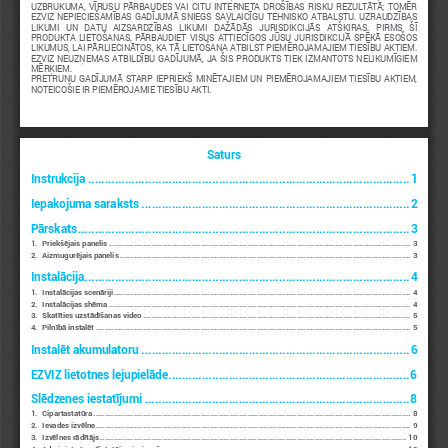
UZBRUKUMA, VĪRUSU PĀRBAUDES VAI CITU INTERNETA DROŠĪBAS RISKU REZULTĀTĀ; TOMĒR 
EZVIZ NEPIECIEŠAMĪBAS GADĪJUMĀ SNIEGS SAVLAICĪGU TEHNISKO ATBALSTU. UZRAUDZĪBAS 
LIKUMI  UN  DATU  AIZSARDZĪBAS  LIKUMI  DAŽĀDĀS  JURISDIKCIJĀS  ATŠĶIRAS.  PIRMS  ŠĪ 
PRODUKTA LIETOŠANAS, PĀRBAUDIET VISUS ATTIECĪGOS JŪSU JURISDIKCIJĀ SPĒKĀ ESOŠOS 
LIKUMUS, LAI PĀRLIECINĀTOS, KA TĀ LIETOŠANA ATBILST PIEMĒROJAMAJIEM TIESĪBU AKTIEM. 
EZVIZ NEUZŅEMAS ATBILDĪBU GADĪJUMĀ, JA ŠIS PRODUKTS TIEK IZMANTOTS NELIKUMĪGIEM 
MĒRĶIEM. 
PRETRUNU GADĪJUMĀ STARP IEPRIEKŠ MINĒTAJIEM UN PIEMĒROJAMAJIEM TIESĪBU AKTIEM, 
NOTEICOŠIE IR PIEMĒROJAMIE TIESĪBU AKTI.
Saturs
Instrukcija
 ������������������������������������������������������������������������������������������������
1
Iepakojuma saraksts
 ��������������������������������������������������������������������������������
2
Pārskats
 ���������������������������������������������������������������������������������������������������
3
1.   Priekšējais panelis
 ���������������������������������������������������������������������������������������������������������������������������������������
3
2.   Aizmugurējais panelis
 ����������������������������������������������������������������������������������������������������������������������������������
3
Instalācija
 �������������������������������������������������������������������������������������������������
4
1.   Instalācijas scenāriji
 �������������������������������������������������������������������������������������������������������������������������������������
4
2.   Instalācijas shēma
 ���������������������������������������������������������������������������������������������������������������������������������������
4
3.   Skatīties uzstādīšanas video
 ������������������������������������������������������������������������������������������������������������������������
5
4.   Pilnībā instalēt
 ���������������������������������������������������������������������������������������������������������������������������������������������
5
Instalēt akumulatoru
 ��������������������������������������������������������������������������������
6
EZVIZ lietotnes lejupielāde
 ������������������������������������������������������������������������
6
Slēdzenes iestatījumi
 �������������������������������������������������������������������������������
8
1.   Cipartastatūra
 ����������������������������������������������������������������������������������������������������������������������������������������������
8
2.   Ievades izvēlne
 ���������������������������������������������������������������������������������������������������������������������������������������������
9
3.   Izvēlnes rādītājs
 �����������������������������������������������������������������������������������������������������������������������������������������
10