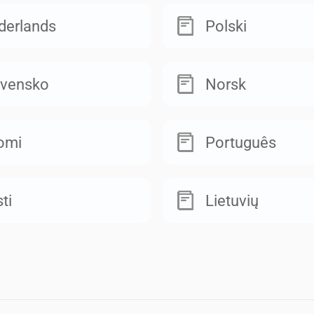
derlands
Polski
ovensko
Norsk
omi
Português
ti
Lietuvių