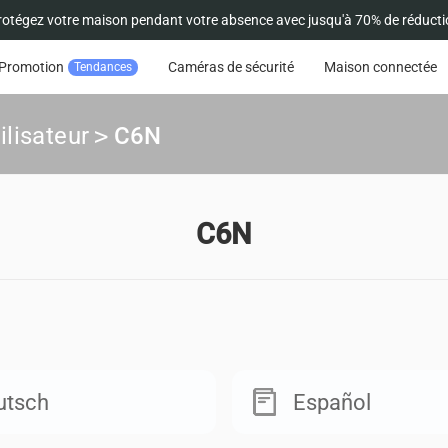
rotégez votre maison pendant votre absence avec jusqu'à 70% de réducti
Promotion
Caméras de sécurité
Maison connectée
Tendances
ilisateur
>
C6N
C6N
utsch
Español