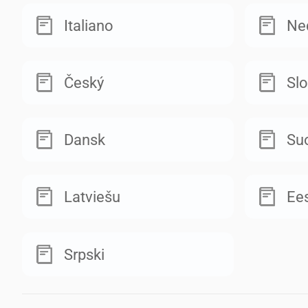
Italiano
Ne
Český
Sl
Dansk
Su
Latviešu
Ees
Srpski