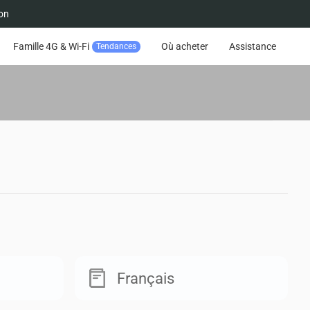
on
Famille 4G & Wi-Fi
Où acheter
Assistance
Tendances
Suivre la commande
Français