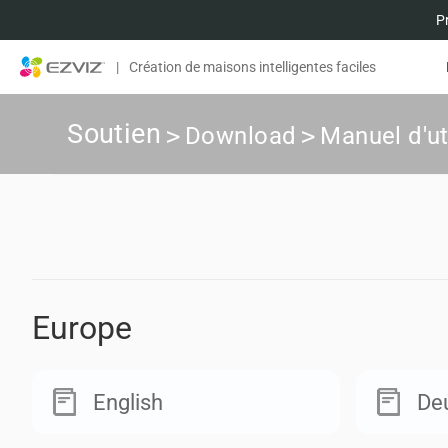
P
|
Création de maisons intelligentes faciles
Soutien
>
Download
>
Manuel d'ut
Europe
English
De