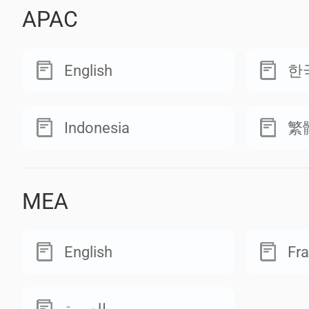
APAC
English
한
Indonesia
繁
MEA
English
Fra