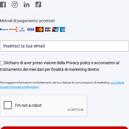
Stores
EZVIZ CSR
Contattaci
Traccia il tuo ordine
Metodi di pagamento accettati
Informazioni legali
Eventi
Assistenza Motori Apricancello
Dichiaro di aver preso visione della Privacy policy e acconsento al
trattamento dei miei dati per finalità di marketing diretto
Per maggiori informazioni sul trattamento dei tuoi dati per le comunicazioni di marketing,
consulta la
nostra Informativa sulla privacy.