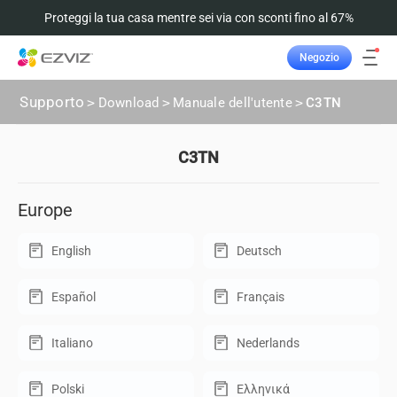
Proteggi la tua casa mentre sei via con sconti fino al 67%
Negozio
Supporto
>
Download
>
Manuale dell'utente
>
C3TN
C3TN
Europe
English
Deutsch
Español
Français
Italiano
Nederlands
Polski
Ελληνικά