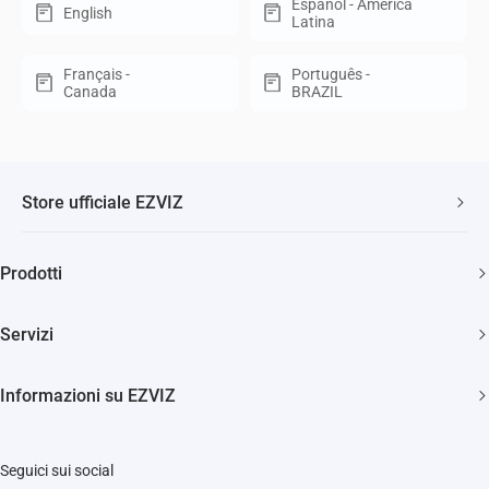
Español - América
English
Latina
Français -
Português -
Canada
BRAZIL
Store ufficiale EZVIZ
Spedizione veloce e gratuita
Prodotti
Due anni di garanzia
Telecamere di sicurezza
Soddisfatti o rimborsati entro 30 giorni
Servizi
Casa Smart
Supporto clienti a vita
Diventa Rivenditore
Citofonia e Spioncini
Informazioni su EZVIZ
Diventa Installatore
Pulizia Smart
Trust Center
Supporto
Seguici sui social
EZVIZ Green