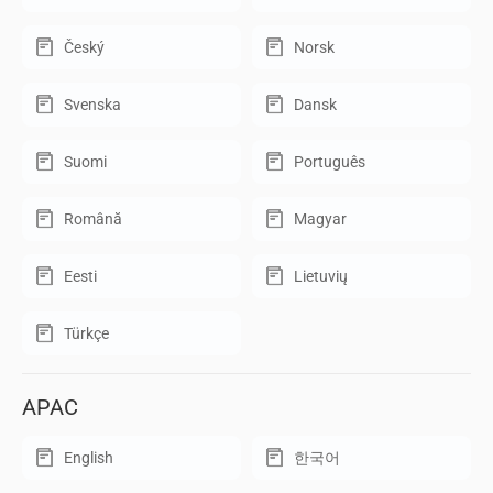
Český
Norsk
Svenska
Dansk
Suomi
Português
Română
Magyar
Eesti
Lietuvių
Türkçe
APAC
English
한국어