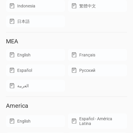
Indonesia
繁體中文
日本語
MEA
English
Français
Español
Русский
العربية
America
Español - América
English
Latina