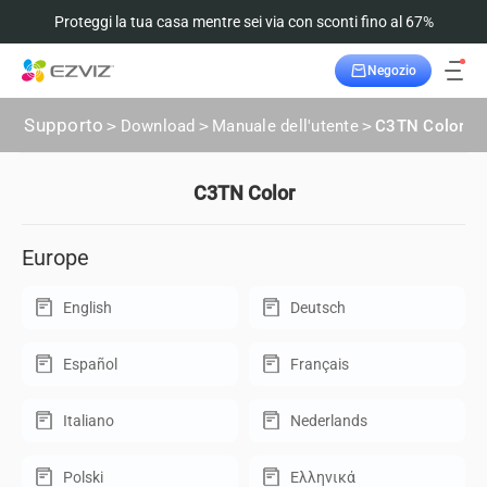
Proteggi la tua casa mentre sei via con sconti fino al 67%
Negozio
Supporto
>
Download
>
Manuale dell'utente
>
C3TN Color
C3TN Color
Europe
English
Deutsch
Español
Français
Italiano
Nederlands
Polski
Ελληνικά