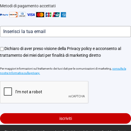
Traccia il tuo ordine
Metodi di pagamento accettati
Informazioni legali
Eventi
Assistenza Motori Apricancello
Dichiaro di aver preso visione della Privacy policy e acconsento al
trattamento dei miei dati per finalità di marketing diretto
Per maggiori informazioni sul trattamento dei tuoi dati per le comunicazioni di marketing,
consulta la
nostra Informativa sulla privacy.
iscriviti