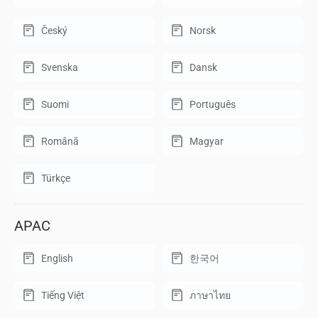
Český
Norsk
Svenska
Dansk
Suomi
Português
Română
Magyar
Türkçe
APAC
English
한국어
Tiếng Việt
ภาษาไทย