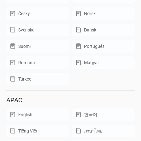
Český
Norsk
Svenska
Dansk
Suomi
Português
Română
Magyar
Türkçe
APAC
English
한국어
Tiếng Việt
ภาษาไทย