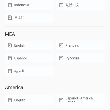
Indonesia
繁體中文
日本語
MEA
English
Français
Español
Русский
العربية
America
Español - América
English
Latina