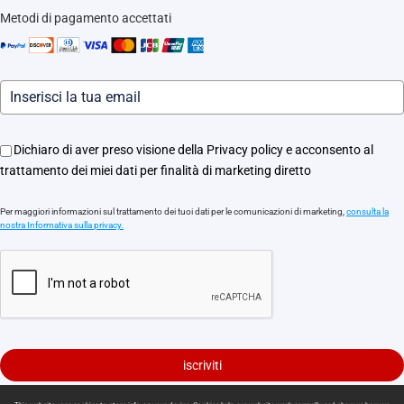
Traccia il tuo ordine
Metodi di pagamento accettati
Informazioni legali
Eventi
Assistenza Motori Apricancello
Dichiaro di aver preso visione della Privacy policy e acconsento al
trattamento dei miei dati per finalità di marketing diretto
Per maggiori informazioni sul trattamento dei tuoi dati per le comunicazioni di marketing,
consulta la
nostra Informativa sulla privacy.
iscriviti