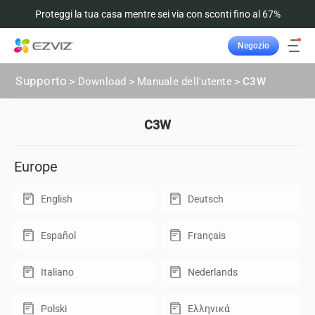
Proteggi la tua casa mentre sei via con sconti fino al 67%
Negozio
Supporto
>
Download
>
Manuale dell'utente
>
C3W
C3W
Europe
English
Deutsch
Español
Français
Italiano
Nederlands
Polski
Ελληνικά