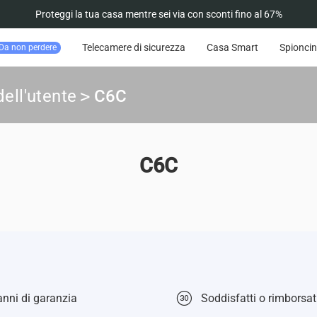
Proteggi la tua casa mentre sei via con sconti fino al 67%
Telecamere di sicurezza
Casa Smart
Spioncin
Da non perdere
ell'utente
>
C6C
C6C
nni di garanzia
Soddisfatti o rimborsati