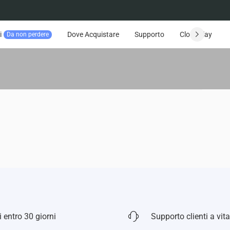
i
Dove Acquistare
Supporto
CloudPlay
Da non perdere
 entro 30 giorni
Supporto clienti a vita