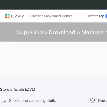
|
Creating Easy Smart Homes
Offerte top
Supporto
>
Download
>
Manuale d
Store ufficiale EZVIZ
Spedizione veloce e gratuita
Due a