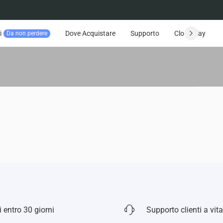
i
Dove Acquistare
Supporto
CloudPlay
Da non perdere
 entro 30 giorni
Supporto clienti a vita