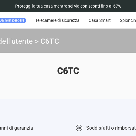
Proteggi la tua casa mentre sei via con sconti fino al 67%
Telecamere di sicurezza
Casa Smart
Spioncin
Da non perdere
ell'utente
>
C6TC
C6TC
nni di garanzia
Soddisfatti o rimborsati