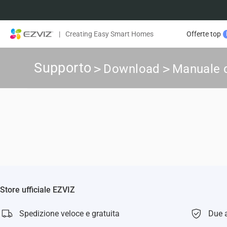
|
Creating Easy Smart Homes
Offerte top
Supporto
>
Download
>
Manuale d
Store ufficiale EZVIZ
Spedizione veloce e gratuita
Due a