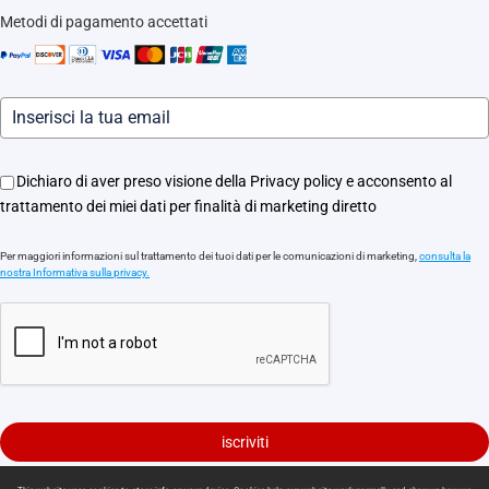
Traccia il tuo ordine
Metodi di pagamento accettati
Informazioni legali
Eventi
Assistenza Motori Apricancello
Dichiaro di aver preso visione della Privacy policy e acconsento al
trattamento dei miei dati per finalità di marketing diretto
Per maggiori informazioni sul trattamento dei tuoi dati per le comunicazioni di marketing,
consulta la
nostra Informativa sulla privacy.
iscriviti