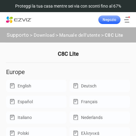
Proteggi la tua casa mentre sei via con sconti fino al 67%
Negozio
Supporto
>
Download
>
Manuale dell'utente
>
C8C Lite
C8C Lite
Europe
English
Deutsch
Español
Français
Italiano
Nederlands
Polski
Ελληνικά