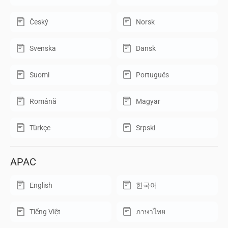
Český
Norsk
Svenska
Dansk
Suomi
Português
Română
Magyar
Türkçe
Srpski
APAC
English
한국어
Tiếng Việt
ภาษาไทย