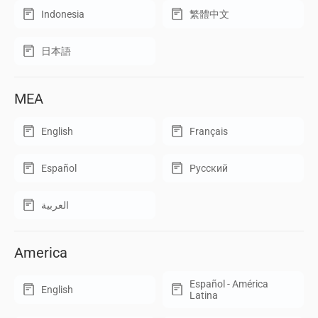
Indonesia
繁體中文
日本語
MEA
English
Français
Español
Русский
العربية
America
Español - América
English
Latina