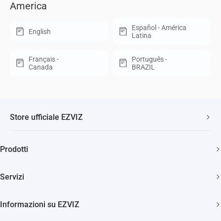
America
Español - América
English
Latina
Français -
Português -
Canada
BRAZIL
Store ufficiale EZVIZ
Spedizione veloce e gratuita
Prodotti
Due anni di garanzia
Telecamere di sicurezza
Soddisfatti o rimborsati entro 30 giorni
Servizi
Casa Smart
Supporto clienti a vita
Diventa Rivenditore
Citofonia e Spioncini
Informazioni su EZVIZ
Diventa Installatore
Pulizia Smart