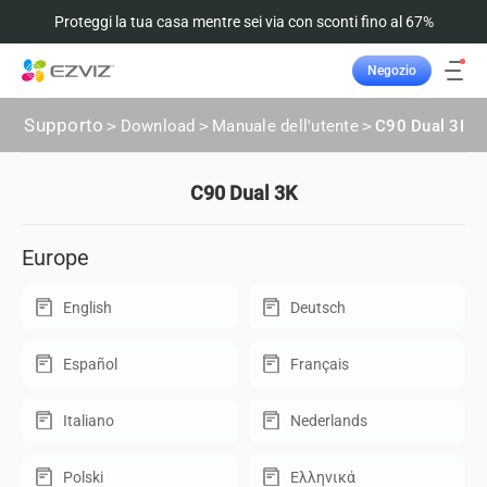
Proteggi la tua casa mentre sei via con sconti fino al 67%
Negozio
Supporto
>
Download
>
Manuale dell'utente
>
C90 Dual 3K
C90 Dual 3K
Europe
English
Deutsch
Español
Français
Italiano
Nederlands
Polski
Ελληνικά