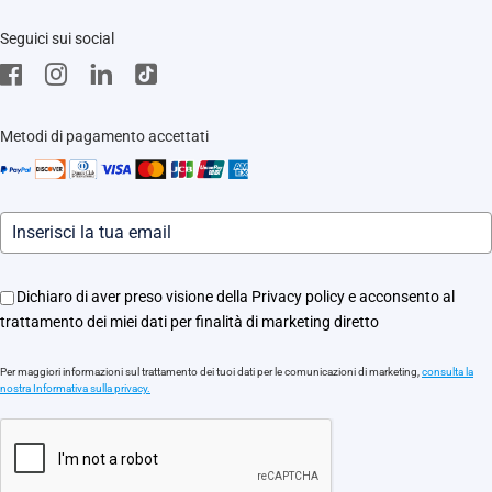
Trust Center
Supporto
Seguici sui social
EZVIZ Green
Stores
EZVIZ CSR
Contattaci
Traccia il tuo ordine
Metodi di pagamento accettati
Informazioni legali
Eventi
Assistenza Motori Apricancello
Dichiaro di aver preso visione della Privacy policy e acconsento al
trattamento dei miei dati per finalità di marketing diretto
Per maggiori informazioni sul trattamento dei tuoi dati per le comunicazioni di marketing,
consulta la
nostra Informativa sulla privacy.