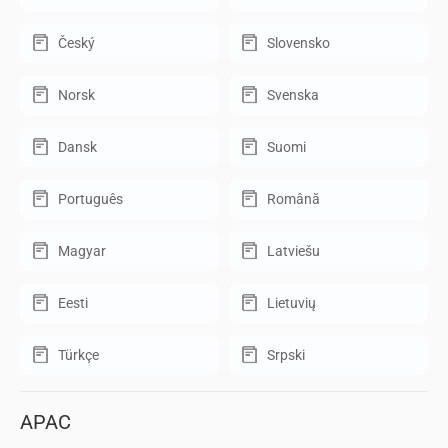
Český
Slovensko
Norsk
Svenska
Dansk
Suomi
Português
Română
Magyar
Latviešu
Eesti
Lietuvių
Türkçe
Srpski
APAC