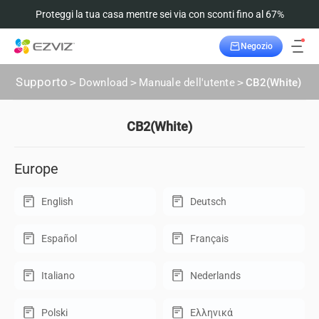
Proteggi la tua casa mentre sei via con sconti fino al 67%
Negozio
Supporto
>
Download
>
Manuale dell'utente
>
CB2(White)
CB2(White)
Europe
English
Deutsch
Español
Français
Italiano
Nederlands
Polski
Ελληνικά