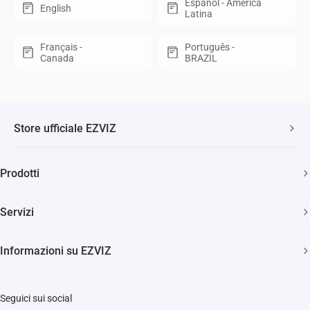
Español - América
English
Latina
Français -
Português -
Canada
BRAZIL
Store ufficiale EZVIZ
Spedizione veloce e gratuita
Prodotti
Due anni di garanzia
Telecamere di sicurezza
Soddisfatti o rimborsati entro 30 giorni
Servizi
Casa Smart
Supporto clienti a vita
Diventa Rivenditore
Citofonia e Spioncini
Informazioni su EZVIZ
Diventa Installatore
Pulizia Smart
Trust Center
Supporto
Seguici sui social
EZVIZ Green