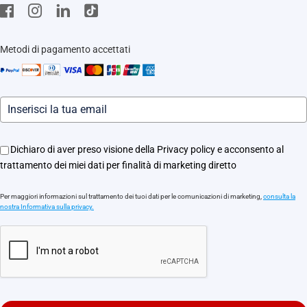
Stores
EZVIZ CSR
Contattaci
Traccia il tuo ordine
Metodi di pagamento accettati
Informazioni legali
Eventi
Assistenza Motori Apricancello
Dichiaro di aver preso visione della Privacy policy e acconsento al
trattamento dei miei dati per finalità di marketing diretto
Per maggiori informazioni sul trattamento dei tuoi dati per le comunicazioni di marketing,
consulta la
nostra Informativa sulla privacy.