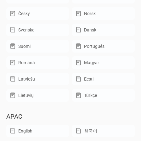
Český
Norsk
Svenska
Dansk
Suomi
Português
Română
Magyar
Latviešu
Eesti
Lietuvių
Türkçe
APAC
English
한국어