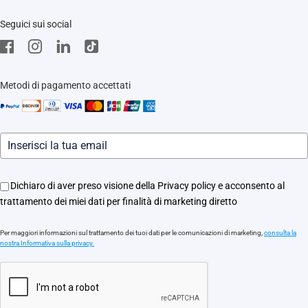
Trust Center
Supporto
Seguici sui social
EZVIZ Green
Stores
EZVIZ CSR
Contattaci
Traccia il tuo ordine
Metodi di pagamento accettati
Informazioni legali
Eventi
Assistenza Motori Apricancello
Dichiaro di aver preso visione della Privacy policy e acconsento al
trattamento dei miei dati per finalità di marketing diretto
Per maggiori informazioni sul trattamento dei tuoi dati per le comunicazioni di marketing,
consulta la
nostra Informativa sulla privacy.