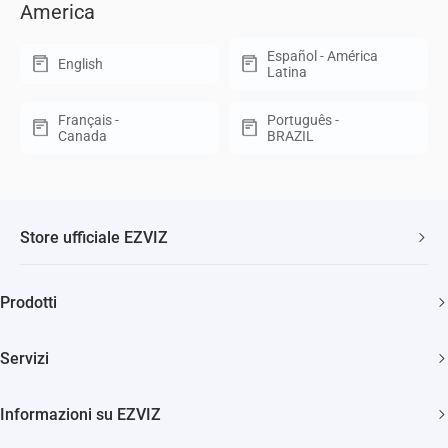
America
Español - América
English
Latina
Français -
Português -
Canada
BRAZIL
Store ufficiale EZVIZ
Spedizione veloce e gratuita
Prodotti
Due anni di garanzia
Telecamere di sicurezza
Soddisfatti o rimborsati entro 30 giorni
Servizi
Casa Smart
Supporto clienti a vita
Diventa Rivenditore
Citofonia e Spioncini
Informazioni su EZVIZ
Diventa Installatore
Pulizia Smart