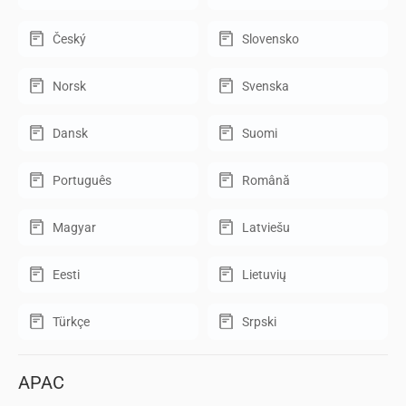
Český
Slovensko
Norsk
Svenska
Dansk
Suomi
Português
Română
Magyar
Latviešu
Eesti
Lietuvių
Türkçe
Srpski
APAC