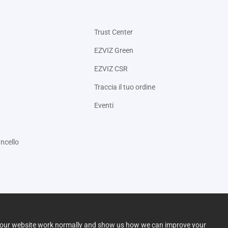
Trust Center
EZVIZ Green
EZVIZ CSR
Traccia il tuo ordine
Eventi
ncello
lp our website work normally and show us how we can improve your