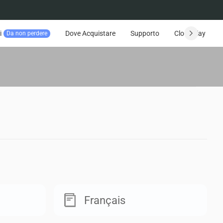
i
Dove Acquistare
Supporto
CloudPlay
Da non perdere
Français