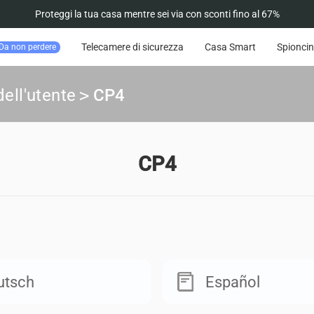
Proteggi la tua casa mentre sei via con sconti fino al 67%
Telecamere di sicurezza
Casa Smart
Spioncin
Da non perdere
ell'utente
>
CP4
CP4
utsch
Español