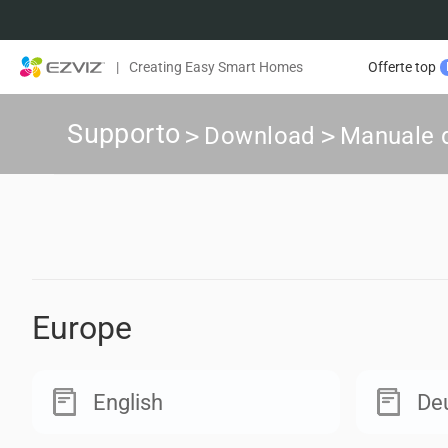
|
Creating Easy Smart Homes
Offerte top
Supporto
>
Download
>
Manuale d
Europe
English
De