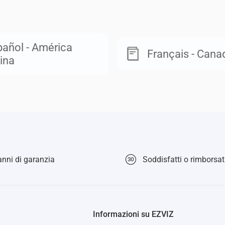
añol - América
Français - Cana
ina
nni di garanzia
Soddisfatti o rimborsati
Informazioni su EZVIZ