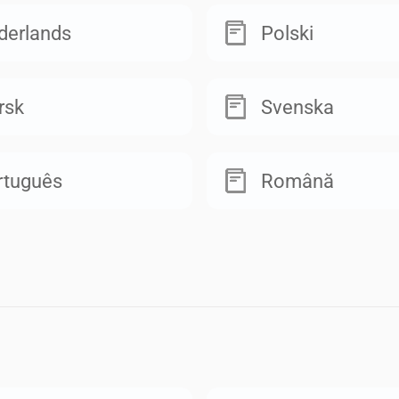
derlands
Polski
rsk
Svenska
rtuguês
Română