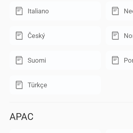
Italiano
Ne
Český
No
Suomi
Po
Türkçe
APAC