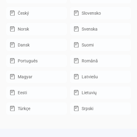
Český
Slovensko
Norsk
Svenska
Dansk
Suomi
Português
Română
Magyar
Latviešu
Eesti
Lietuvių
Türkçe
Srpski