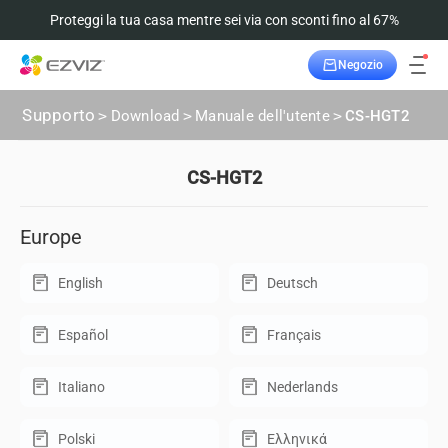
Proteggi la tua casa mentre sei via con sconti fino al 67%
Negozio
Supporto
>
Download
>
Manuale dell'utente
>
CS-HGT2
CS-HGT2
Europe
English
Deutsch
Español
Français
Italiano
Nederlands
Polski
Ελληνικά