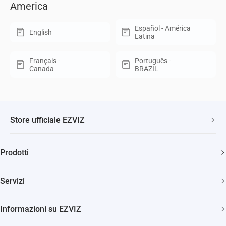
America
Español - América
English
Latina
Français -
Português -
Canada
BRAZIL
Store ufficiale EZVIZ
Spedizione veloce e gratuita
Prodotti
Due anni di garanzia
Telecamere di sicurezza
Soddisfatti o rimborsati entro 30 giorni
Servizi
Casa Smart
Supporto clienti a vita
Diventa Rivenditore
Citofonia e Spioncini
Informazioni su EZVIZ
Diventa Installatore
Pulizia Smart