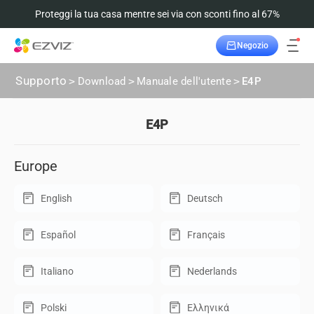
Proteggi la tua casa mentre sei via con sconti fino al 67%
Negozio
Supporto
>
Download
>
Manuale dell'utente
>
E4P
E4P
Europe
English
Deutsch
Español
Français
Italiano
Nederlands
Polski
Ελληνικά