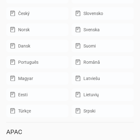
Český
Slovensko
Norsk
Svenska
Dansk
Suomi
Português
Română
Magyar
Latviešu
Eesti
Lietuvių
Türkçe
Srpski
APAC