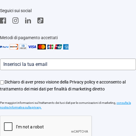
Trust Center
Supporto
Seguici sui social
EZVIZ Green
Stores
EZVIZ CSR
Contattaci
Traccia il tuo ordine
Metodi di pagamento accettati
Informazioni legali
Eventi
Assistenza Motori Apricancello
Dichiaro di aver preso visione della Privacy policy e acconsento al
trattamento dei miei dati per finalità di marketing diretto
Per maggiori informazioni sul trattamento dei tuoi dati per le comunicazioni di marketing,
consulta la
nostra Informativa sulla privacy.