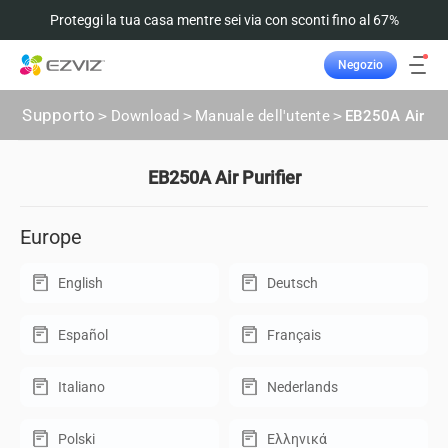
Proteggi la tua casa mentre sei via con sconti fino al 67%
Negozio
Supporto
>
Download
>
Manuale dell'utente
>
EB250A Air Pur
EB250A Air Purifier
Europe
English
Deutsch
Español
Français
Italiano
Nederlands
Polski
Ελληνικά