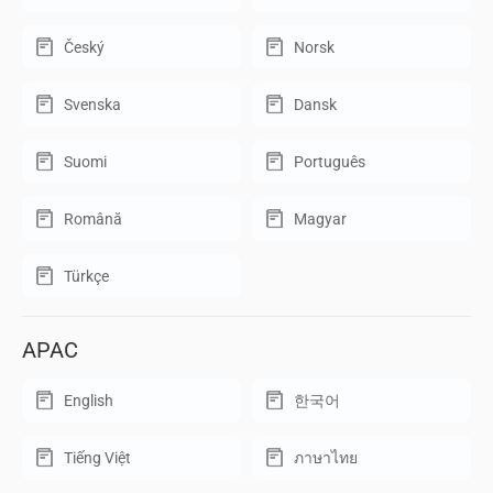
Český
Norsk
Svenska
Dansk
Suomi
Português
Română
Magyar
Türkçe
APAC
English
한국어
Tiếng Việt
ภาษาไทย