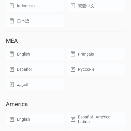
Indonesia
繁體中文
日本語
MEA
English
Français
Español
Русский
العربية
America
Español - América
English
Latina