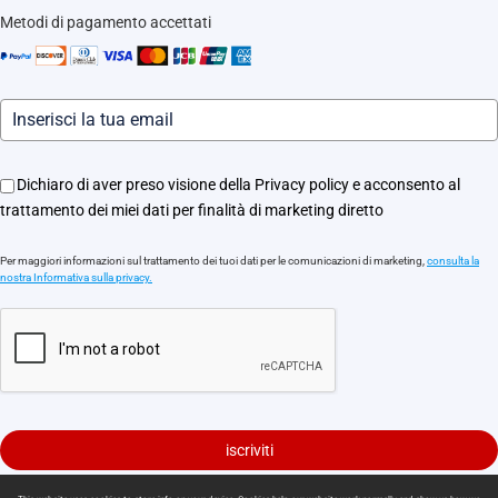
Traccia il tuo ordine
Metodi di pagamento accettati
Informazioni legali
Eventi
Assistenza Motori Apricancello
Dichiaro di aver preso visione della Privacy policy e acconsento al
trattamento dei miei dati per finalità di marketing diretto
Per maggiori informazioni sul trattamento dei tuoi dati per le comunicazioni di marketing,
consulta la
nostra Informativa sulla privacy.
iscriviti