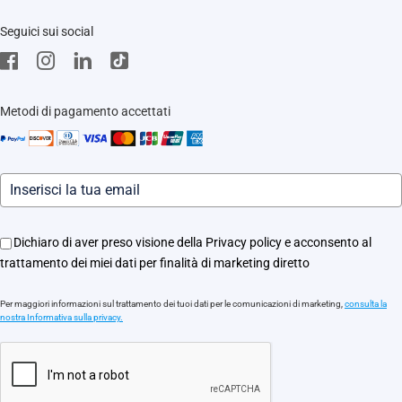
Trust Center
Supporto
Seguici sui social
EZVIZ Green
Stores
EZVIZ CSR
Contattaci
Traccia il tuo ordine
Metodi di pagamento accettati
Informazioni legali
Eventi
Assistenza Motori Apricancello
Dichiaro di aver preso visione della Privacy policy e acconsento al
trattamento dei miei dati per finalità di marketing diretto
Per maggiori informazioni sul trattamento dei tuoi dati per le comunicazioni di marketing,
consulta la
nostra Informativa sulla privacy.