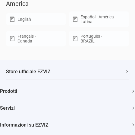
America
Español - América
English
Latina
Français -
Português -
Canada
BRAZIL
Store ufficiale EZVIZ
Spedizione veloce e gratuita
Prodotti
Due anni di garanzia
Telecamere di sicurezza
Soddisfatti o rimborsati entro 30 giorni
Servizi
Casa Smart
Supporto clienti a vita
Diventa Rivenditore
Citofonia e Spioncini
Informazioni su EZVIZ
Diventa Installatore
Pulizia Smart