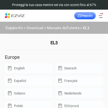
Proteggi la tua casa mentre sei via con sconti fino al 67%
Negozio
Supporto
>
Download
>
Manuale dell'utente
>
EL3
EL3
Europe
English
Deutsch
Español
Français
Italiano
Nederlands
Polski
Ελληνικά