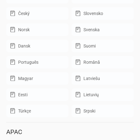
Český
Slovensko
Norsk
Svenska
Dansk
Suomi
Português
Română
Magyar
Latviešu
Eesti
Lietuvių
Türkçe
Srpski
APAC