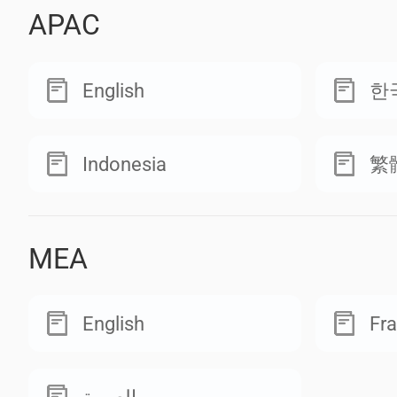
APAC
English
한
Indonesia
繁
MEA
English
Fra