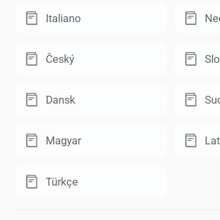
Italiano
Ne
Český
Sl
Dansk
Su
Magyar
Lat
Türkçe