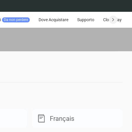
i
Dove Acquistare
Supporto
CloudPlay
Da non perdere
Français