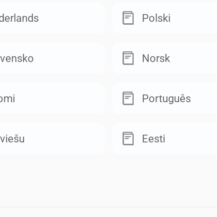
derlands
Polski
ovensko
Norsk
omi
Português
viešu
Eesti