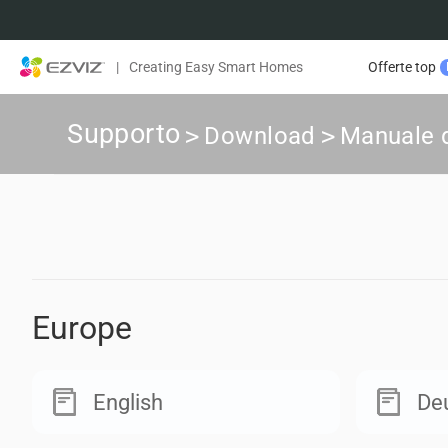
|
Creating Easy Smart Homes
Offerte top
Supporto
>
Download
>
Manuale d
Europe
English
De