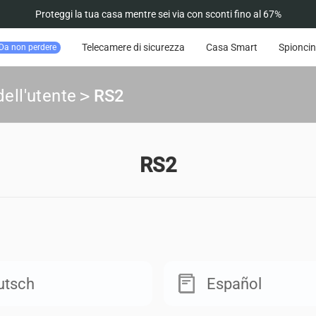
Proteggi la tua casa mentre sei via con sconti fino al 67%
Telecamere di sicurezza
Casa Smart
Spioncin
Da non perdere
ell'utente
>
RS2
RS2
utsch
Español