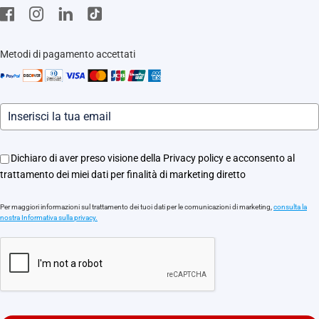
Stores
EZVIZ CSR
Contattaci
Traccia il tuo ordine
Metodi di pagamento accettati
Informazioni legali
Eventi
Assistenza Motori Apricancello
Dichiaro di aver preso visione della Privacy policy e acconsento al
trattamento dei miei dati per finalità di marketing diretto
Per maggiori informazioni sul trattamento dei tuoi dati per le comunicazioni di marketing,
consulta la
nostra Informativa sulla privacy.