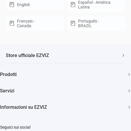
Español - América
English
Latina
Français -
Português -
Canada
BRAZIL
Store ufficiale EZVIZ
Spedizione veloce e gratuita
Prodotti
Due anni di garanzia
Telecamere di sicurezza
Soddisfatti o rimborsati entro 30 giorni
Servizi
Casa Smart
Supporto clienti a vita
Diventa Rivenditore
Citofonia e Spioncini
Informazioni su EZVIZ
Diventa Installatore
Pulizia Smart
Trust Center
Supporto
Seguici sui social
EZVIZ Green