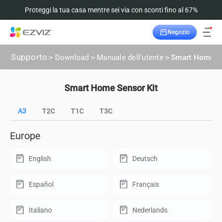
Proteggi la tua casa mentre sei via con sconti fino al 67%
Negozio
Supporto
>
Download
>
Manuale dell'utente
>
Smart Home Se
Smart Home Sensor Kit
A3
T2C
T1C
T3C
Europe
English
Deutsch
Español
Français
Italiano
Nederlands