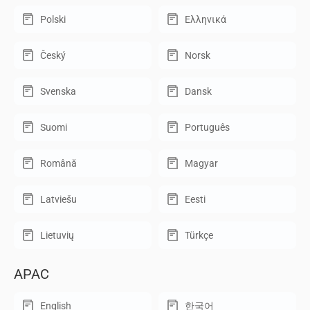
Polski
Ελληνικά
Český
Norsk
Svenska
Dansk
Suomi
Português
Română
Magyar
Latviešu
Eesti
Lietuvių
Türkçe
APAC
English
한국어