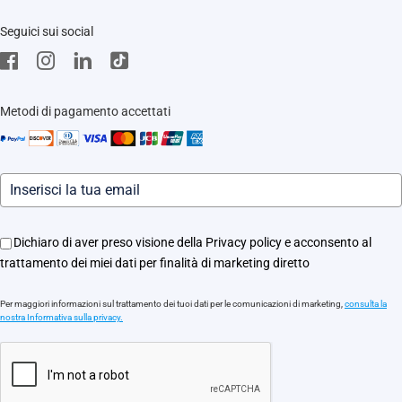
Trust Center
Supporto
Seguici sui social
EZVIZ Green
Stores
EZVIZ CSR
Contattaci
Traccia il tuo ordine
Metodi di pagamento accettati
Informazioni legali
Eventi
Assistenza Motori Apricancello
Dichiaro di aver preso visione della Privacy policy e acconsento al
trattamento dei miei dati per finalità di marketing diretto
Per maggiori informazioni sul trattamento dei tuoi dati per le comunicazioni di marketing,
consulta la
nostra Informativa sulla privacy.