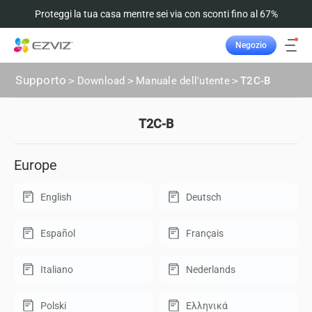
Proteggi la tua casa mentre sei via con sconti fino al 67%
Negozio
Supporto
>
Download
>
Manuale dell'utente
>
T2C-B
T2C-B
Europe
English
Deutsch
Español
Français
Italiano
Nederlands
Polski
Ελληνικά