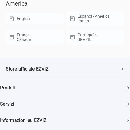
America
Español - América
English
Latina
Français -
Português -
Canada
BRAZIL
Store ufficiale EZVIZ
Spedizione veloce e gratuita
Prodotti
Due anni di garanzia
Telecamere di sicurezza
Soddisfatti o rimborsati entro 30 giorni
Servizi
Casa Smart
Supporto clienti a vita
Diventa Rivenditore
Citofonia e Spioncini
Informazioni su EZVIZ
Diventa Installatore
Pulizia Smart