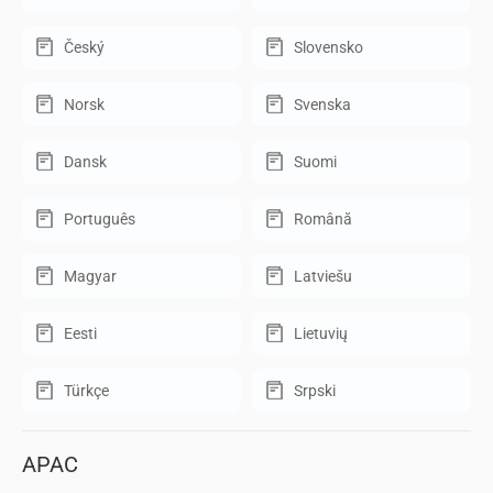
Český
Slovensko
Norsk
Svenska
Dansk
Suomi
Português
Română
Magyar
Latviešu
Eesti
Lietuvių
Türkçe
Srpski
APAC