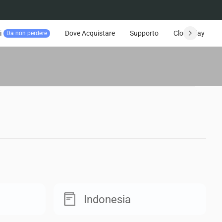
i
Dove Acquistare
Supporto
CloudPlay
Da non perdere
Indonesia