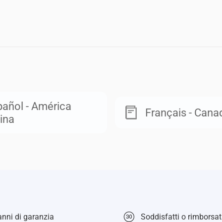
añol - América
Français - Cana
ina
nni di garanzia
Soddisfatti o rimborsati