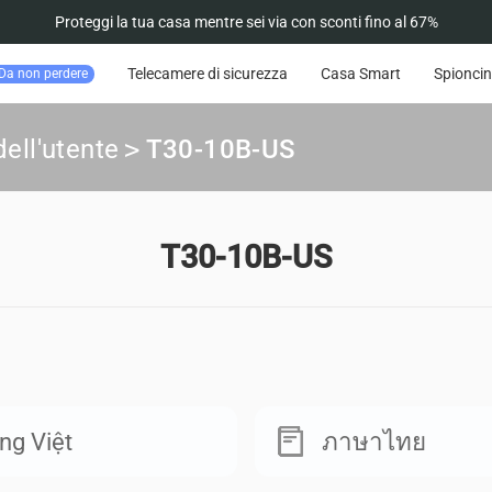
Proteggi la tua casa mentre sei via con sconti fino al 67%
Telecamere di sicurezza
Casa Smart
Spioncin
Da non perdere
ell'utente
>
T30-10B-US
T30-10B-US
ng Việt
ภาษาไทย