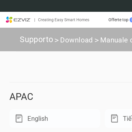
|
Creating Easy Smart Homes
Offerte top
Supporto
>
Download
>
Manuale d
APAC
English
Tiế