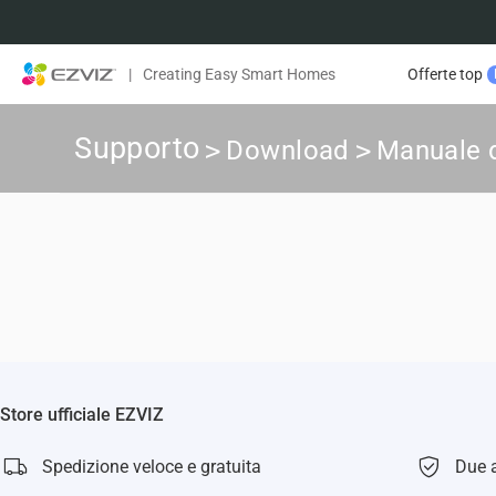
|
Creating Easy Smart Homes
Offerte top
Supporto
>
Download
>
Manuale d
Store ufficiale EZVIZ
Spedizione veloce e gratuita
Due a