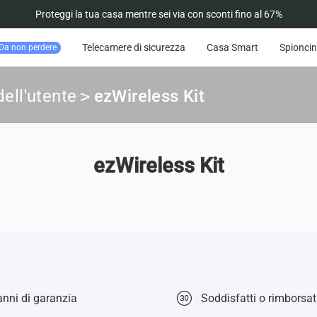
Proteggi la tua casa mentre sei via con sconti fino al 67%
Telecamere di sicurezza
Casa Smart
Spioncin
Da non perdere
ell'utente
>
ezWireless Kit
ezWireless Kit
nni di garanzia
Soddisfatti o rimborsati