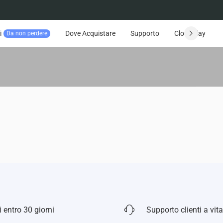
i
Dove Acquistare
Supporto
CloudPlay
Da non perdere
 entro 30 giorni
Supporto clienti a vita